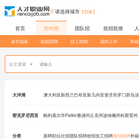
请选择城市
【切换】
首页
方向招
团队招
批招批推
省市国家
校园招聘
技工招聘
国外工作
外籍
全文搜索
大洋洲
澳大利亚
新西兰
巴布亚新几内亚
斐济
所罗门群岛
汤
密克罗尼西亚
帕利基尔市Palikir
雅浦州
丘克州
波纳佩州
科斯雷州
分类
新聘职位
社招
团队招聘
校招
技工招聘
海归招聘
外籍