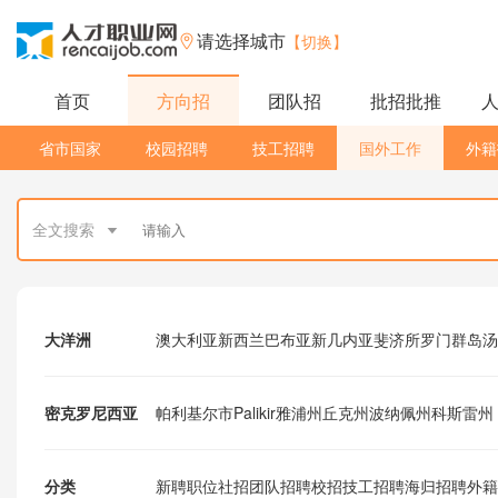
请选择城市
【切换】
首页
方向招
团队招
批招批推
省市国家
校园招聘
技工招聘
国外工作
外籍
全文搜索
大洋洲
澳大利亚
新西兰
巴布亚新几内亚
斐济
所罗门群岛
汤
密克罗尼西亚
帕利基尔市Palikir
雅浦州
丘克州
波纳佩州
科斯雷州
分类
新聘职位
社招
团队招聘
校招
技工招聘
海归招聘
外籍