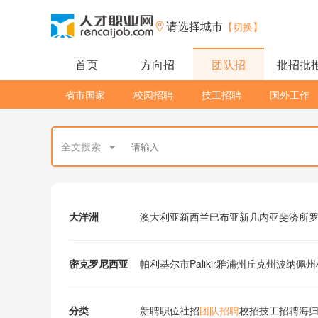
请选择城市
【切换】
首页
方向招
团队招
批招批
省市国家
校园招聘
技工招聘
国外工作
全文搜索
大洋洲
澳大利亚
新西兰
巴布亚新几内亚
斐济
所
密克罗尼西亚
帕利基尔市Palikir
雅浦州
丘克州
波纳佩州
分类
新聘职位
社招
团队招聘
校招
技工招聘
海