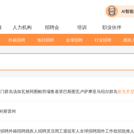
推
人力机构
招聘会
培训
职业伙伴
外籍招聘
海归招聘
全球招聘
行业招聘
残疾
罗门群岛
汤加
瓦努阿图
帕劳
瑙鲁
基里巴斯
图瓦卢
萨摩亚
马绍尔群岛
密克罗
科斯雷州
归招聘
外籍招聘
残疾人招聘
灵活用工
退役军人
全球招聘
国外工作
批招
批推