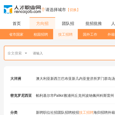
请选择城市
【切换】
首页
方向招
团队招
批招批推
省市国家
校园招聘
技工招聘
国外工作
外籍
全文搜索
大洋洲
澳大利亚
新西兰
巴布亚新几内亚
斐济
所罗门群岛
汤
密克罗尼西亚
帕利基尔市Palikir
雅浦州
丘克州
波纳佩州
科斯雷州
分类
新聘职位
社招
团队招聘
校招
技工招聘
海归招聘
外籍