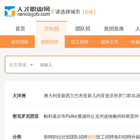
请选择城市
【切换】
首页
方向招
团队招
批招批推
省市国家
校园招聘
技工招聘
国外工作
外籍
全文搜索
大洋洲
澳大利亚
新西兰
巴布亚新几内亚
斐济
所罗门群岛
汤
密克罗尼西亚
帕利基尔市Palikir
雅浦州
丘克州
波纳佩州
科斯雷州
分类
新聘职位
社招
团队招聘
校招
技工招聘
海归招聘
外籍